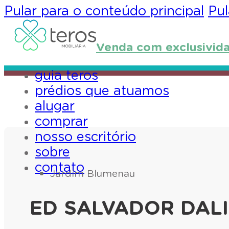
Pular para o conteúdo principal
Pul
Venda com exclusivid
guia teros
prédios que atuamos
alugar
comprar
nosso escritório
sobre
contato
Jardim Blumenau
ED SALVADOR DALI